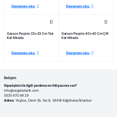
Devamını oku
Devamını oku
Garson Peçete 33×33 Cm Tek
Garson Peçete 40×40 Cm Çift
Kat Mirada
Kat Mirada
Devamını oku
Devamını oku
İletişim
Siparişiniz ile ilgili yardıma mı ihtiyacınız var?
info@vegatedarik.com
0535 670 99 29
Adres:
Yeşilce, Devir Sk. No:6, 34418 Kağıthane/İstanbul