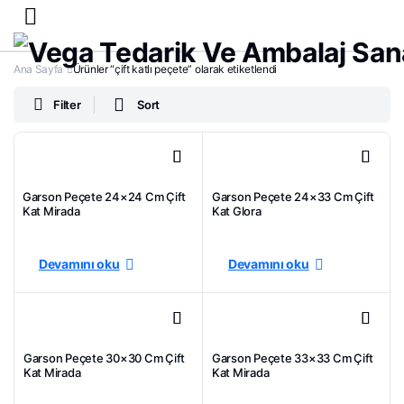
Ana Sayfa
Ürünler “çift katlı peçete” olarak etiketlendi
Filter
Sort
Garson Peçete 24×24 Cm Çift
Garson Peçete 24×33 Cm Çift
Kat Mirada
Kat Glora
Devamını oku
Devamını oku
Garson Peçete 30×30 Cm Çift
Garson Peçete 33×33 Cm Çift
Kat Mirada
Kat Mirada