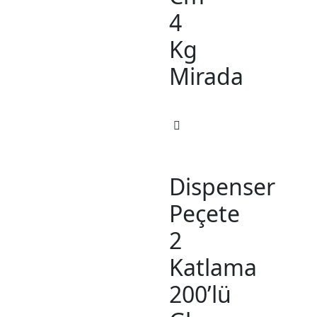
4
Kg
Mirada
Dispenser
Peçete
2
Katlama
200’lü