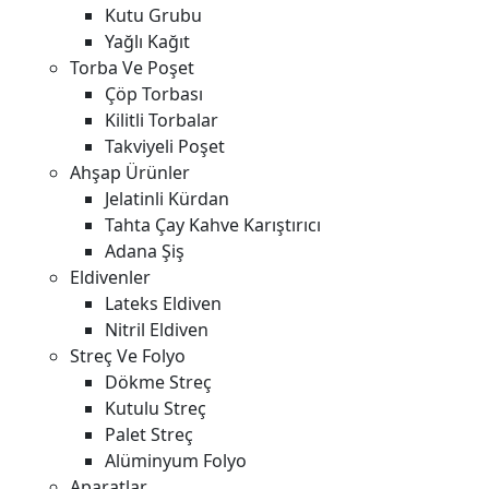
Kutu Grubu
Yağlı Kağıt
Torba Ve Poşet
Çöp Torbası
Kilitli Torbalar
Takviyeli Poşet
Ahşap Ürünler
Jelatinli Kürdan
Tahta Çay Kahve Karıştırıcı
Adana Şiş
Eldivenler
Lateks Eldiven
Nitril Eldiven
Streç Ve Folyo
Dökme Streç
Kutulu Streç
Palet Streç
Alüminyum Folyo
Aparatlar