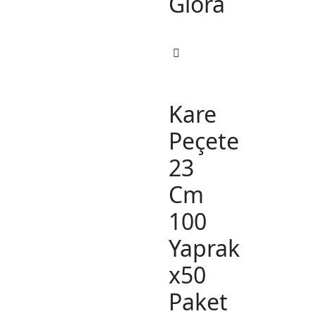
Glora
Kare
Peçete
23
Cm
100
Yaprak
x50
Paket