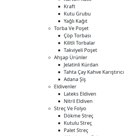
Kraft
Kutu Grubu
Yağlı Kağıt
Torba Ve Poşet
Çöp Torbası
Kilitli Torbalar
Takviyeli Poşet
Ahşap Ürünler
Jelatinli Kürdan
Tahta Çay Kahve Karıştırıcı
Adana Şiş
Eldivenler
Lateks Eldiven
Nitril Eldiven
Streç Ve Folyo
Dökme Streç
Kutulu Streç
Palet Streç