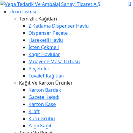
Ürün Listesi
Temizlik Kağıtları
Z Katlama Dispenser Havlu
Dispenser Peçete
Hareketli Havlu
İçten Çekmeli
Kağıt Havlular
Muayene Masa Örtüsü
Peçeteler
Tuvalet Kağıtları
Kağıt Ve Karton Ürünler
Karton Bardak
Gazete Kağıdı
Karton Kase
Kraft
Kutu Grubu
Yağlı Kağıt
Torba Ve Poşet