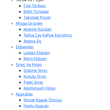
Çöp Torbası
Kilitli Torbalar
Takviyeli Poşet
Ahşap Ürünler
Jelatinli Kürdan
Tahta Çay Kahve Karıştırıcı
Adana Şiş
Eldivenler
Lateks Eldiven
Nitril Eldiven
Streç Ve Folyo
Dökme Streç
Kutulu Streç
Palet Streç
Alüminyum Folyo
Aparatlar
Klozet Kapak Örtüsü
Havlu Aparatı