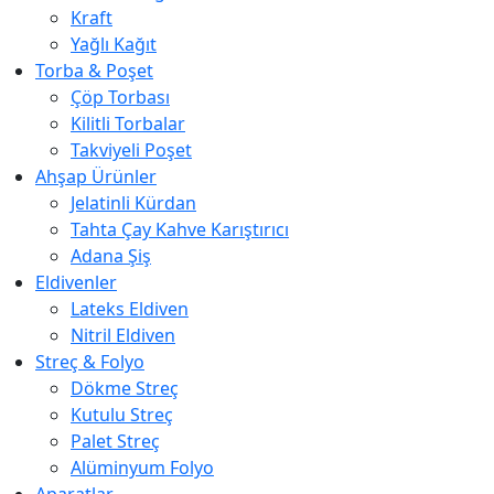
Kraft
Yağlı Kağıt
Torba & Poşet
Çöp Torbası
Kilitli Torbalar
Takviyeli Poşet
Ahşap Ürünler
Jelatinli Kürdan
Tahta Çay Kahve Karıştırıcı
Adana Şiş
Eldivenler
Lateks Eldiven
Nitril Eldiven
Streç & Folyo
Dökme Streç
Kutulu Streç
Palet Streç
Alüminyum Folyo
Aparatlar